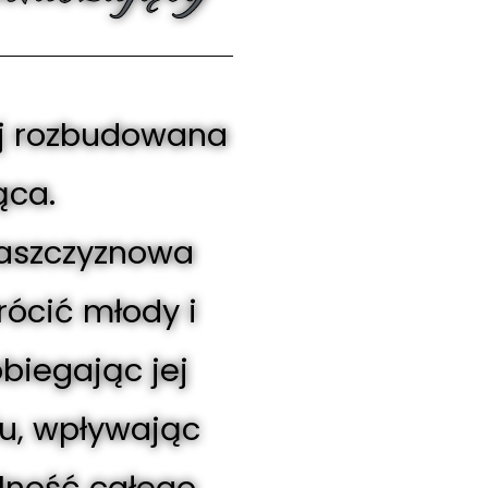
ej rozbudowana
ąca.
łaszczyznowa
ócić młody i
biegając jej
u, wpływając
alność całego