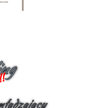
ing
!!
mładzający