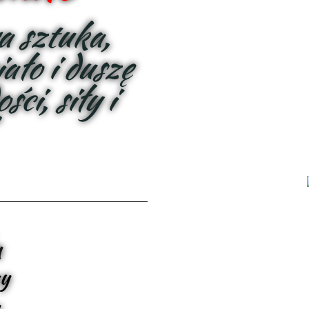
 sztuka,
ało i duszę
ci, siły i
a
ny