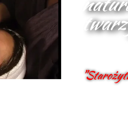
natura
twarz
Japoński liftin
Spektakularne 
inwazyjnych za
"Starożyt