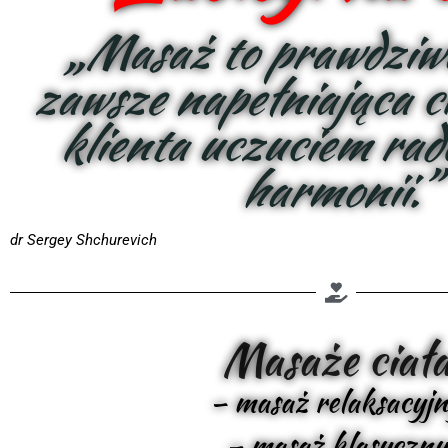
„Masaż to prawdziwa
zawsze napełniająca ci
klienta uczuciem radoś
harmonii.”
dr Sergey Shchurevich
Masaże ciał
– masaż relaksacyj
– masaż klasyczny