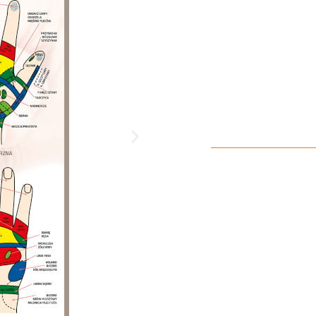
To nie
organi
Zapraszamy na z
Wykonuje
terapeutyczną
Nowość - za