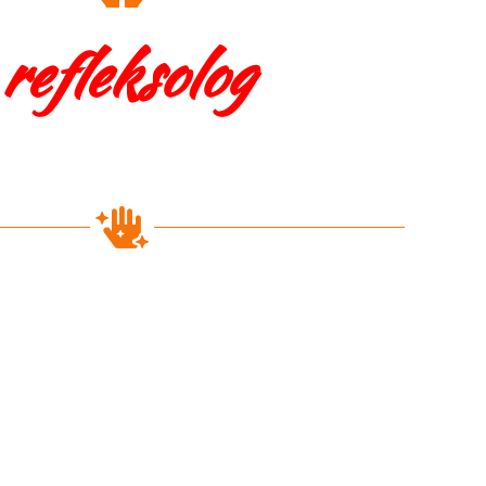
refleksolog
leczy,
zm leczy się sam.
abiegi refleksologi stóp dłoni i twarzy.
my refleksologię relaksacyjną,
 oraz pomagamy w bólu przewlekłym.
biegi multirefleksologii Dien Chan