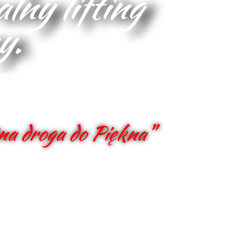
lny lifting
y.
gujący masaż twarzy.
zmiany bez skalpela i innych
biegów.
na droga do Piękna"
Szczegóły