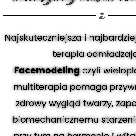
Najskuteczniejsza i najbardzi
terapia odmładzaj
Facemodeling
czyli wielop
multiterapia pomaga przywr
zdrowy wygląd twarzy, zapo
biomechanicznemu starzeni
przy tym na harmonię i wit