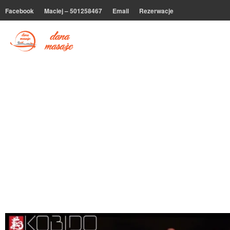
Facebook
Maciej – 501258467
Email
Rezerwacje
dana masaże