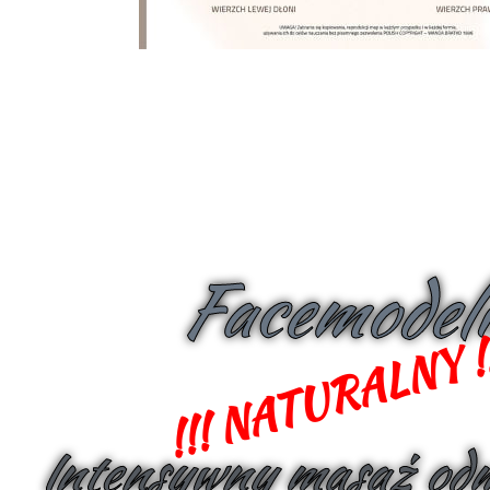
Facemodel
!!! NATURALNY !
Intensywny masaż od