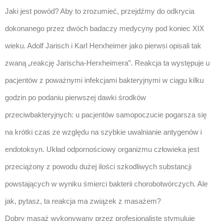
Jaki jest powód? Aby to zrozumieć, przejdźmy do odkrycia
dokonanego przez dwóch badaczy medycyny pod koniec XIX
wieku. Adolf Jarisch i Karl Herxheimer jako pierwsi opisali tak
zwaną „reakcję Jarischa-Herxheimera”. Reakcja ta występuje u
pacjentów z poważnymi infekcjami bakteryjnymi w ciągu kilku
godzin po podaniu pierwszej dawki środków
przeciwbakteryjnych: u pacjentów samopoczucie pogarsza się
na krótki czas ze względu na szybkie uwalnianie antygenów i
endotoksyn. Układ odpornościowy organizmu człowieka jest
przeciążony z powodu dużej ilości szkodliwych substancji
powstających w wyniku śmierci bakterii chorobotwórczych. Ale
jak, pytasz, ta reakcja ma związek z masażem?
Dobry masaż wykonywany przez profesjonalistę stymuluje