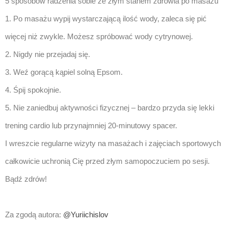
5 sposobów radzenia sobie ze złym stanem zdrowia po masażu
1. Po masażu wypij wystarczającą ilość wody, zaleca się pić
więcej niż zwykle. Możesz spróbować wody cytrynowej.
2. Nigdy nie przejadaj się.
3. Weź gorącą kąpiel solną Epsom.
4. Śpij spokojnie.
5. Nie zaniedbuj aktywności fizycznej – bardzo przyda się lekki
trening cardio lub przynajmniej 20-minutowy spacer.
I wreszcie regularne wizyty na masażach i zajęciach sportowych
całkowicie uchronią Cię przed złym samopoczuciem po sesji.
Bądź zdrów!
Za zgodą autora:
@Yuriichislov